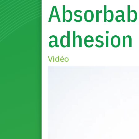
Absorbabl
adhesion 
Vidéo